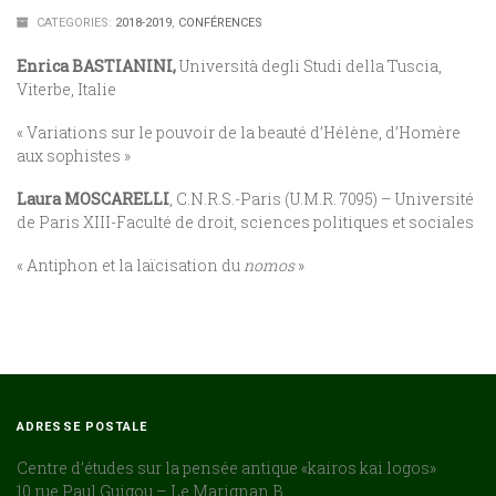
CATEGORIES:
2018-2019
,
CONFÉRENCES
Enrica BASTIANINI,
Università degli Studi della Tuscia,
Viterbe, Italie
« Variations sur le pouvoir de la beauté d’Hélène, d’Homère
aux sophistes
»
Laura
MOSCARELLI
, C.N.R.S.-Paris (U.M.R. 7095) – Université
de Paris XIII-Faculté de droit, sciences politiques et sociales
« Antiphon et la laïcisation du
nomos
»
ADRESSE POSTALE
:
Centre d’études sur la pensée antique «kairos kai logos»
10 rue Paul Guigou – Le Marignan B