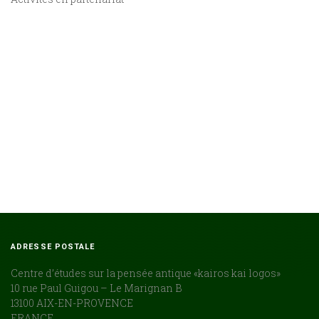
ADRESSE POSTALE
:
Centre d’études sur la pensée antique «kairos kai logos»
10 rue Paul Guigou – Le Marignan B
13100 AIX-EN-PROVENCE
FRANCE