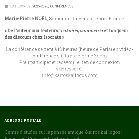
CATEGORIES:
2025-2026
,
CONFÉRENCES
Marie-Pierre NOËL
, Sorbonne Université, Paris, France
« De l’auteur aux lecteurs
:
eukairia
,
summetria
et longueur
des discours chez Isocrate »
La conférence se tient à 18 heures (heure de Paris) en vidéo-
conférence sur la plateforme Zoom.
Pour participer et recevoir le lien de connexion
s’adresser à :
info@kairoskailogos.com
ADRESSE POSTALE
:
Centre d’études sur la pensée antique «kairos kai logos»
10 rue Paul Guigou – Le Marignan B